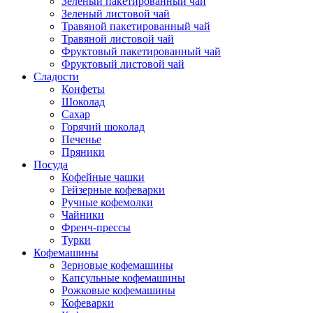
Зеленый пакетированный чай
Зеленый листовой чай
Травяной пакетированный чай
Травяной листовой чай
Фруктовый пакетированный чай
Фруктовый листовой чай
Сладости
Конфеты
Шоколад
Сахар
Горячий шоколад
Печенье
Пряники
Посуда
Кофейные чашки
Гейзерные кофеварки
Ручные кофемолки
Чайники
Френч-прессы
Турки
Кофемашины
Зерновые кофемашины
Капсульные кофемашины
Рожковые кофемашины
Кофеварки