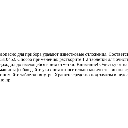
езопасно для прибора удаляют известковые отложения. Соответс
0310452. Способ применения: растворите 1-2 таблетки для очист
 доходил до имеющейся в нем отметки. Внимание! Очистку от на
ашины (соблюдайте указания относительно количества использу
ринимайте таблетки внутрь. Храните средство под замком в недос
но пр