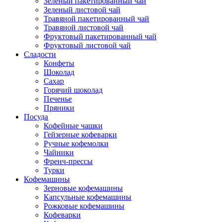
Зеленый пакетированный чай
Зеленый листовой чай
Травяной пакетированный чай
Травяной листовой чай
Фруктовый пакетированный чай
Фруктовый листовой чай
Сладости
Конфеты
Шоколад
Сахар
Горячий шоколад
Печенье
Пряники
Посуда
Кофейные чашки
Гейзерные кофеварки
Ручные кофемолки
Чайники
Френч-прессы
Турки
Кофемашины
Зерновые кофемашины
Капсульные кофемашины
Рожковые кофемашины
Кофеварки