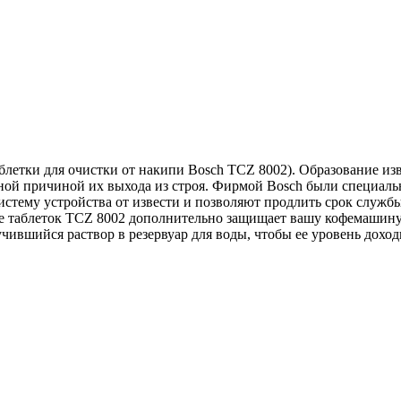
аблетки для очистки от накипи Bosch TCZ 8002). Образование и
ной причиной их выхода из строя. Фирмой Bosch были специаль
стему устройства от извести и позволяют продлить срок службы
 таблеток TCZ 8002 дополнительно защищает вашу кофемашину о
учившийся раствор в резервуар для воды, чтобы ее уровень дохо