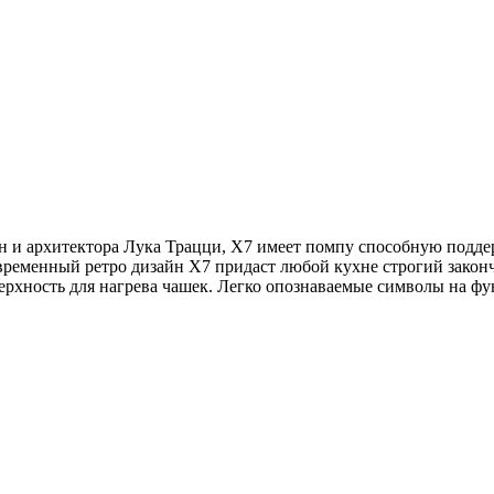
 и архитектора Лука Трацци, X7 имеет помпу способную поддерж
 современный ретро дизайн X7 придаст любой кухне строгий зако
ерхность для нагрева чашек. Легко опознаваемые символы на 