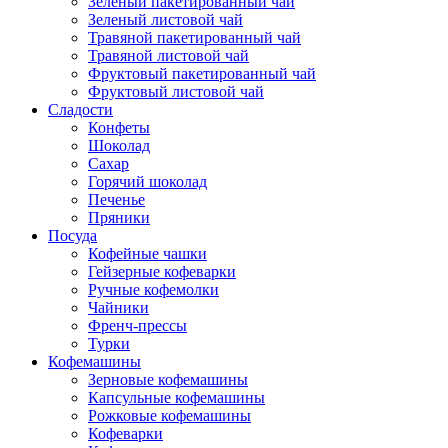
Зеленый пакетированный чай
Зеленый листовой чай
Травяной пакетированный чай
Травяной листовой чай
Фруктовый пакетированный чай
Фруктовый листовой чай
Сладости
Конфеты
Шоколад
Сахар
Горячий шоколад
Печенье
Пряники
Посуда
Кофейные чашки
Гейзерные кофеварки
Ручные кофемолки
Чайники
Френч-прессы
Турки
Кофемашины
Зерновые кофемашины
Капсульные кофемашины
Рожковые кофемашины
Кофеварки