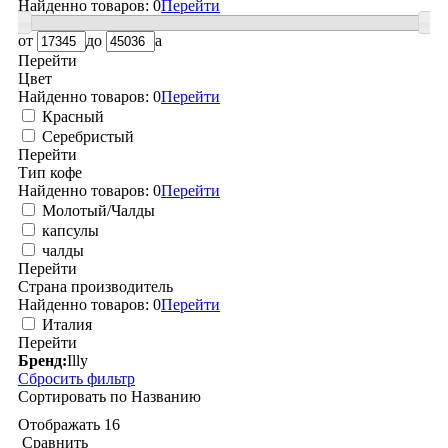
Найденно товаров:
0
Перейти
от
до
a
Перейти
Цвет
Найденно товаров:
0
Перейти
Красный
Серебристый
Перейти
Тип кофе
Найденно товаров:
0
Перейти
Молотый/Чалды
капсулы
чалды
Перейти
Страна производитель
Найденно товаров:
0
Перейти
Италия
Перейти
Бренд:
Illy
Сбросить фильтр
Сортировать по
Названию
Отображать
16
Сравнить