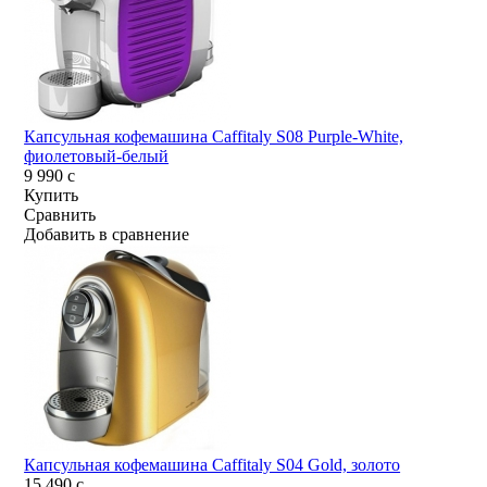
Капсульная кофемашина Caffitaly S08 Purple-White,
фиолетовый-белый
9 990
c
Купить
Сравнить
Добавить в сравнение
Капсульная кофемашина Caffitaly S04 Gold, золото
15 490
c