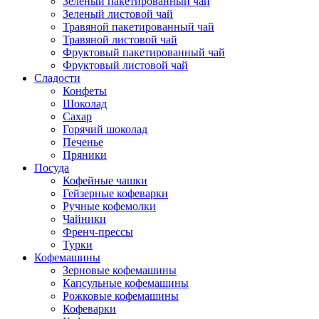
Зеленый пакетированный чай
Зеленый листовой чай
Травяной пакетированный чай
Травяной листовой чай
Фруктовый пакетированный чай
Фруктовый листовой чай
Сладости
Конфеты
Шоколад
Сахар
Горячий шоколад
Печенье
Пряники
Посуда
Кофейные чашки
Гейзерные кофеварки
Ручные кофемолки
Чайники
Френч-прессы
Турки
Кофемашины
Зерновые кофемашины
Капсульные кофемашины
Рожковые кофемашины
Кофеварки