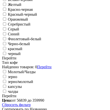
Желтый
Красно-черная
Красный-черный
Оранжевый
Серебристый
Серый
Синий
Фиолетовый-белый
Черно-белый
красный
черный
Перейти
Тип кофе
Найденно товаров:
0
Перейти
Молотый/Чалды
зерно
зерно/молотый
капсулы
чалды
Перейти
Цена:
от 56839 до 359990
Сбросить фильтр
Сортировать по
Названию