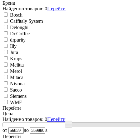
Бренд
Найденно товаров:
0
Перейти
Bosch
Caffitaly System
Delonghi
Dr.Coffee
drpurity
Illy
Jura
Krups
Melitta
Merol
Mitaca
Nivona
Saeco
Siemens
WMF
Перейти
Цена
Найденно товаров:
0
Перейти
от
до
a
Перейти