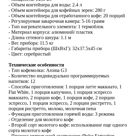
- Объем контейнера для воды: 2.4 л
- Объем контейнера для кофейных зерен: 280 г
- Объем контейнера для отработанного кофе: 20 порций
- Регулируемая заварочная камера: 5-16 грамм
- Тип нагревательного элемента: 1 термоблок
- Материал корпуса: алюминий/ пластик
- Длина сетевого шнура: 1.1 м
- Вес прибора: 11.5 кг
- Габариты прибора (ШхВхГ): 32x37.5x45 cм
- Цвет: серебристый
Технические особенности
- Тип кофемолки: Aroma G3
- Количество индивидуально программируемых
напитков: 12
- Способы приготовления: 1 порция латте маккиато, 1
Flat White, 1 порция капучино, 1 порция эспрессо
маккиато, 2 порции кофе, 1 порция кофе, 2 порции
эспрессо, 1 порция эспрессо, 2 порции ристретто, 1
порция ристретто, молоко, молочная пена
- Функция приготовления горячей воды: 3 режима
- Отделение для молотого кофе
- Второй сорт молотого кофе: использование еще одного
сорта молотого кофе
- Процесс импульсной экстракции (Pulse Extraction