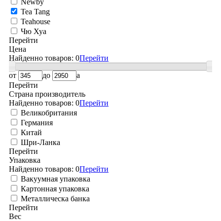
Newby
Tea Tang
Teahouse
Чю Хуа
Перейти
Цена
Найденно товаров:
0
Перейти
от
до
a
Перейти
Страна производитель
Найденно товаров:
0
Перейти
Великобритания
Германия
Китай
Шри-Ланка
Перейти
Упаковка
Найденно товаров:
0
Перейти
Вакуумная упаковка
Картонная упаковка
Металлическа банка
Перейти
Вес