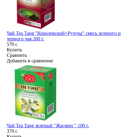
Чай Tea Tang "Королевский+Рухуна" смесь зеленого и
черного чая 200 г.
570
c
Купить
Сравнить
Добавить в сравнение
Чай Tea Tang зеленый "Жасмин " 100 г.
370
c
Купить