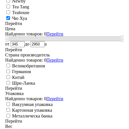
Newby
Tea Tang
Teahouse
Чю Хуа
Перейти
Цена
Найденно товаров:
0
Перейти
от
до
a
Перейти
Страна производитель
Найденно товаров:
0
Перейти
Великобритания
Германия
Китай
Шри-Ланка
Перейти
Упаковка
Найденно товаров:
0
Перейти
Вакуумная упаковка
Картонная упаковка
Металлическа банка
Перейти
Вес