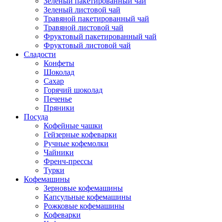
Зеленый пакетированный чай
Зеленый листовой чай
Травяной пакетированный чай
Травяной листовой чай
Фруктовый пакетированный чай
Фруктовый листовой чай
Сладости
Конфеты
Шоколад
Сахар
Горячий шоколад
Печенье
Пряники
Посуда
Кофейные чашки
Гейзерные кофеварки
Ручные кофемолки
Чайники
Френч-прессы
Турки
Кофемашины
Зерновые кофемашины
Капсульные кофемашины
Рожковые кофемашины
Кофеварки