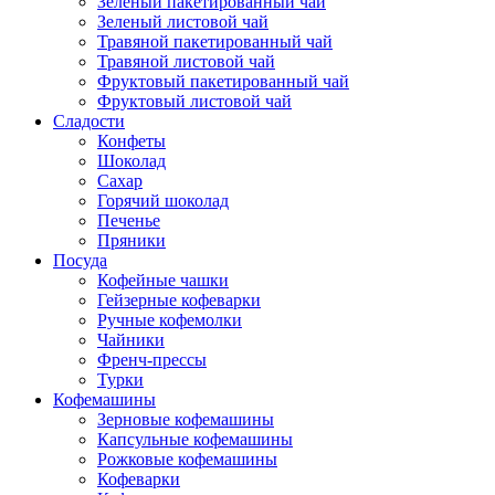
Зеленый пакетированный чай
Зеленый листовой чай
Травяной пакетированный чай
Травяной листовой чай
Фруктовый пакетированный чай
Фруктовый листовой чай
Сладости
Конфеты
Шоколад
Сахар
Горячий шоколад
Печенье
Пряники
Посуда
Кофейные чашки
Гейзерные кофеварки
Ручные кофемолки
Чайники
Френч-прессы
Турки
Кофемашины
Зерновые кофемашины
Капсульные кофемашины
Рожковые кофемашины
Кофеварки