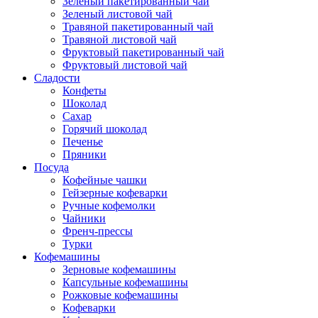
Зеленый пакетированный чай
Зеленый листовой чай
Травяной пакетированный чай
Травяной листовой чай
Фруктовый пакетированный чай
Фруктовый листовой чай
Сладости
Конфеты
Шоколад
Сахар
Горячий шоколад
Печенье
Пряники
Посуда
Кофейные чашки
Гейзерные кофеварки
Ручные кофемолки
Чайники
Френч-прессы
Турки
Кофемашины
Зерновые кофемашины
Капсульные кофемашины
Рожковые кофемашины
Кофеварки