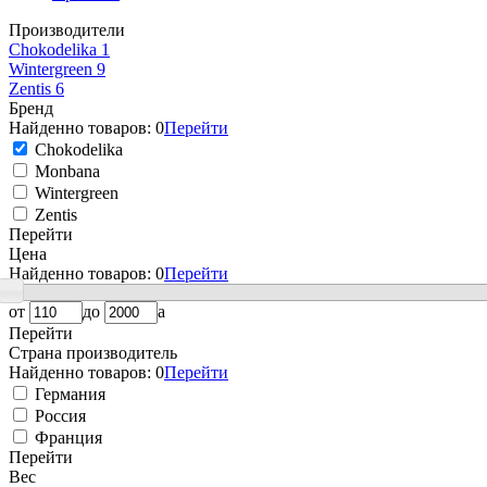
Производители
Chokodelika
1
Wintergreen
9
Zentis
6
Бренд
Найденно товаров:
0
Перейти
Chokodelika
Monbana
Wintergreen
Zentis
Перейти
Цена
Найденно товаров:
0
Перейти
от
до
a
Перейти
Страна производитель
Найденно товаров:
0
Перейти
Германия
Россия
Франция
Перейти
Вес