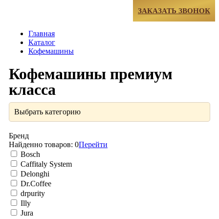
МЕНЮ
ЗАКАЗАТЬ ЗВОНОК
Главная
Каталог
Кофемашины
Кофемашины премиум
класса
Выбрать категорию
Бренд
Найденно товаров:
0
Перейти
Bosch
Caffitaly System
Delonghi
Dr.Coffee
drpurity
Illy
Jura