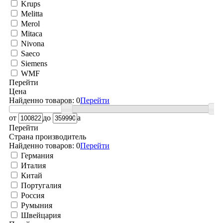
Krups
Melitta
Merol
Mitaca
Nivona
Saeco
Siemens
WMF
Перейти
Цена
Найденно товаров:
0
Перейти
от
до
a
Перейти
Страна производитель
Найденно товаров:
0
Перейти
Германия
Италия
Китай
Португалия
Россия
Румыния
Швейцария