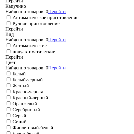
Перейти
Капучино
Найденно товаров:
0
Перейти
Автоматическое приготовление
Ручное приготовление
Перейти
Вид
Найденно товаров:
0
Перейти
Автоматические
полуавтоматические
Перейти
Цвет
Найденно товаров:
0
Перейти
Белый
Белый-черный
Желтый
Красно-черная
Красный-черный
Оранжевый
Серебристый
Серый
Синий
Фиолетовый-белый
Черно-белый