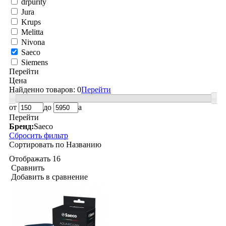
drpurity
Jura
Krups
Melitta
Nivona
Saeco
Siemens
Перейти
Цена
Найденно товаров:
0
Перейти
от
до
a
Перейти
Бренд:
Saeco
Сбросить фильтр
Сортировать по
Названию
Отображать
16
Сравнить
Добавить в сравнение