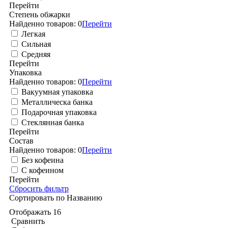
Перейти
Степень обжарки
Найденно товаров:
0
Перейти
Легкая
Сильная
Средняя
Перейти
Упаковка
Найденно товаров:
0
Перейти
Вакуумная упаковка
Металлическа банка
Подарочная упаковка
Стеклянная банка
Перейти
Состав
Найденно товаров:
0
Перейти
Без кофеина
С кофеином
Перейти
Сбросить фильтр
Сортировать по
Названию
Отображать
16
Сравнить