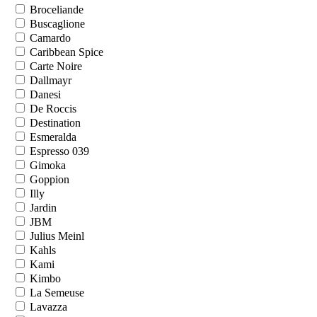
Broceliande
Buscaglione
Camardo
Caribbean Spice
Carte Noire
Dallmayr
Danesi
De Roccis
Destination
Esmeralda
Espresso 039
Gimoka
Goppion
Illy
Jardin
JBM
Julius Meinl
Kahls
Kami
Kimbo
La Semeuse
Lavazza