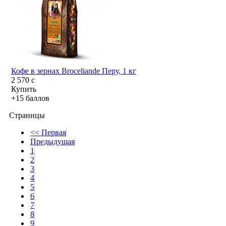
Кофе в зернах Broceliande Перу, 1 кг
2 570
c
Купить
+15 баллов
Страницы
<< Первая
Предыдущая
1
2
3
4
5
6
7
8
9