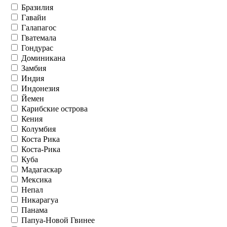
Бразилия
Гавайи
Галапагос
Гватемала
Гондурас
Доминикана
Замбия
Индия
Индонезия
Йемен
Карибские острова
Кения
Колумбия
Коста Рика
Коста-Рика
Куба
Мадагаскар
Мексика
Непал
Никарагуа
Панама
Папуа-Новой Гвинее