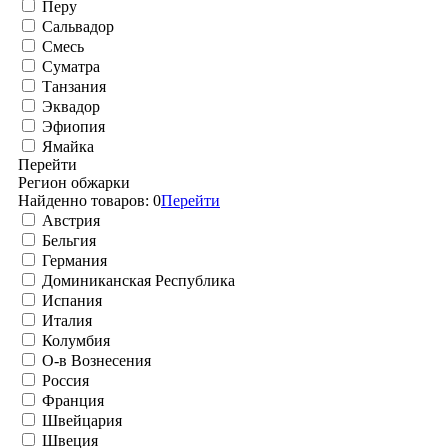
Перу
Сальвадор
Смесь
Суматра
Танзания
Эквадор
Эфиопия
Ямайка
Перейти
Регион обжарки
Найденно товаров:
0
Перейти
Австрия
Бельгия
Германия
Доминиканская Республика
Испания
Италия
Колумбия
О-в Вознесения
Россия
Франция
Швейцария
Швеция