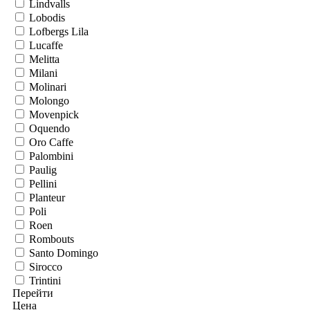
Lindvalls
Lobodis
Lofbergs Lila
Lucaffe
Melitta
Milani
Molinari
Molongo
Movenpick
Oquendo
Oro Caffe
Palombini
Paulig
Pellini
Planteur
Poli
Roen
Rombouts
Santo Domingo
Sirocco
Trintini
Перейти
Цена