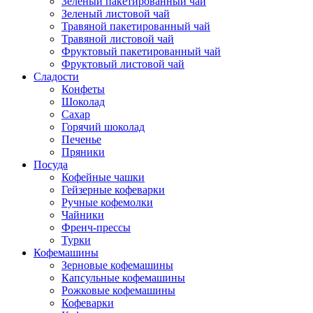
Зеленый пакетированный чай
Зеленый листовой чай
Травяной пакетированный чай
Травяной листовой чай
Фруктовый пакетированный чай
Фруктовый листовой чай
Сладости
Конфеты
Шоколад
Сахар
Горячий шоколад
Печенье
Пряники
Посуда
Кофейные чашки
Гейзерные кофеварки
Ручные кофемолки
Чайники
Френч-прессы
Турки
Кофемашины
Зерновые кофемашины
Капсульные кофемашины
Рожковые кофемашины
Кофеварки