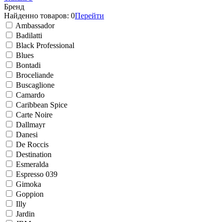
Бренд
Найденно товаров:
0
Перейти
Ambassador
Badilatti
Black Professional
Blues
Bontadi
Broceliande
Buscaglione
Camardo
Caribbean Spice
Carte Noire
Dallmayr
Danesi
De Roccis
Destination
Esmeralda
Espresso 039
Gimoka
Goppion
Illy
Jardin