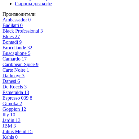
Сиропы для кофе
Производители
Ambassador
0
Badilatti
0
Black Professional
3
Blues
27
Bontadi
9
Broceliande
32
Buscaglione
5
Camardo
17
Caribbean Spice
9
Carte Noire
1
Dallmayr
3
Danesi
6
De Roccis
3
Esmeralda
13
Espresso 039
8
Gimoka
2
Goppion
12
Illy
10
Jardin
13
JBM
3
Julius Meinl
15
Kahls
0