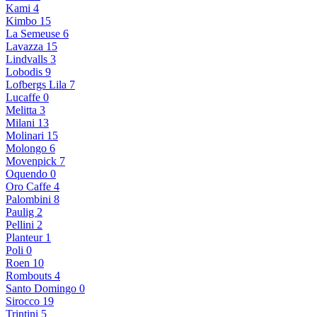
Kami
4
Kimbo
15
La Semeuse
6
Lavazza
15
Lindvalls
3
Lobodis
9
Lofbergs Lila
7
Lucaffe
0
Melitta
3
Milani
13
Molinari
15
Molongo
6
Movenpick
7
Oquendo
0
Oro Caffe
4
Palombini
8
Paulig
2
Pellini
2
Planteur
1
Poli
0
Roen
10
Rombouts
4
Santo Domingo
0
Sirocco
19
Trintini
5