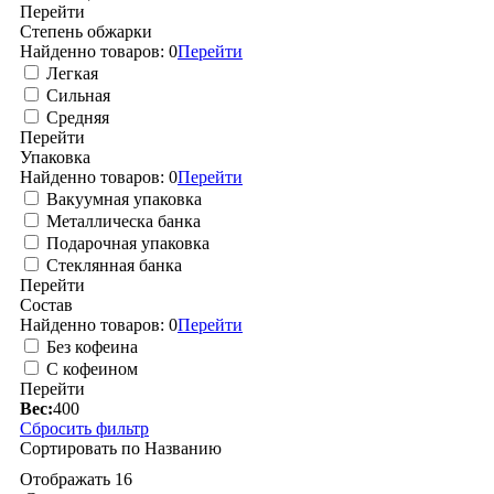
Перейти
Степень обжарки
Найденно товаров:
0
Перейти
Легкая
Сильная
Средняя
Перейти
Упаковка
Найденно товаров:
0
Перейти
Вакуумная упаковка
Металлическа банка
Подарочная упаковка
Стеклянная банка
Перейти
Состав
Найденно товаров:
0
Перейти
Без кофеина
С кофеином
Перейти
Вес:
400
Сбросить фильтр
Сортировать по
Названию
Отображать
16