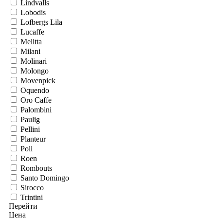
Lindvalls
Lobodis
Lofbergs Lila
Lucaffe
Melitta
Milani
Molinari
Molongo
Movenpick
Oquendo
Oro Caffe
Palombini
Paulig
Pellini
Planteur
Poli
Roen
Rombouts
Santo Domingo
Sirocco
Trintini
Перейти
Цена