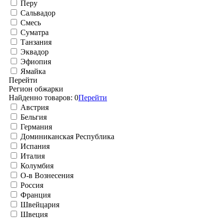
Перу
Сальвадор
Смесь
Суматра
Танзания
Эквадор
Эфиопия
Ямайка
Перейти
Регион обжарки
Найденно товаров:
0
Перейти
Австрия
Бельгия
Германия
Доминиканская Республика
Испания
Италия
Колумбия
О-в Вознесения
Россия
Франция
Швейцария
Швеция