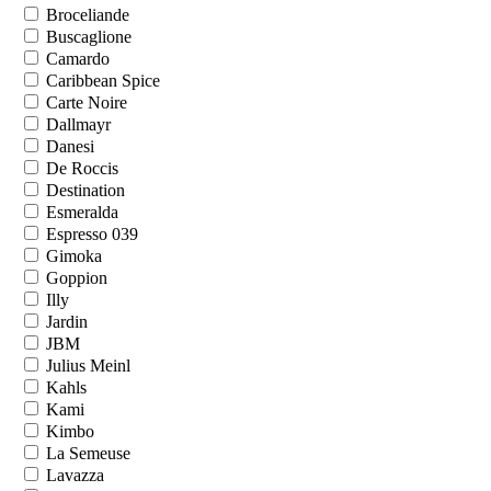
Broceliande
Buscaglione
Camardo
Caribbean Spice
Carte Noire
Dallmayr
Danesi
De Roccis
Destination
Esmeralda
Espresso 039
Gimoka
Goppion
Illy
Jardin
JBM
Julius Meinl
Kahls
Kami
Kimbo
La Semeuse
Lavazza