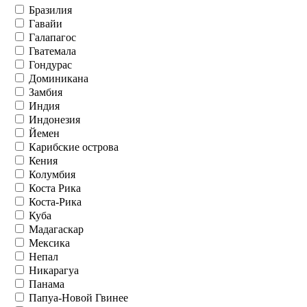
Бразилия
Гавайи
Галапагос
Гватемала
Гондурас
Доминикана
Замбия
Индия
Индонезия
Йемен
Карибские острова
Кения
Колумбия
Коста Рика
Коста-Рика
Куба
Мадагаскар
Мексика
Непал
Никарагуа
Панама
Папуа-Новой Гвинее