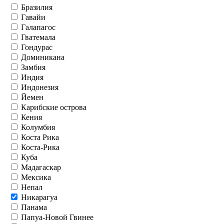
Бразилия
Гавайи
Галапагос
Гватемала
Гондурас
Доминикана
Замбия
Индия
Индонезия
Йемен
Карибские острова
Кения
Колумбия
Коста Рика
Коста-Рика
Куба
Мадагаскар
Мексика
Непал
Никарагуа
Панама
Папуа-Новой Гвинее