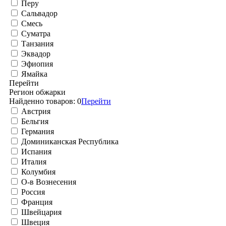
Перу
Сальвадор
Смесь
Суматра
Танзания
Эквадор
Эфиопия
Ямайка
Перейти
Регион обжарки
Найденно товаров:
0
Перейти
Австрия
Бельгия
Германия
Доминиканская Республика
Испания
Италия
Колумбия
О-в Вознесения
Россия
Франция
Швейцария
Швеция