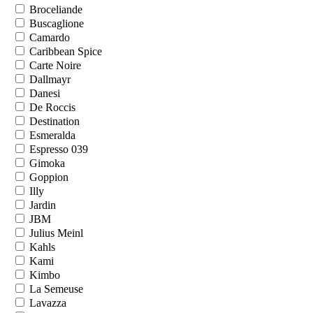
Broceliande
Buscaglione
Camardo
Caribbean Spice
Carte Noire
Dallmayr
Danesi
De Roccis
Destination
Esmeralda
Espresso 039
Gimoka
Goppion
Illy
Jardin
JBM
Julius Meinl
Kahls
Kami
Kimbo
La Semeuse
Lavazza