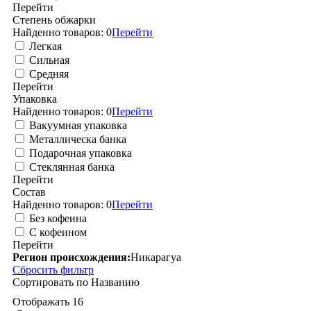
Перейти
Степень обжарки
Найденно товаров:
0
Перейти
Легкая
Сильная
Средняя
Перейти
Упаковка
Найденно товаров:
0
Перейти
Вакуумная упаковка
Металлическа банка
Подарочная упаковка
Стеклянная банка
Перейти
Состав
Найденно товаров:
0
Перейти
Без кофеина
С кофеином
Перейти
Регион происхождения:
Никарагуа
Сбросить фильтр
Сортировать по
Названию
Отображать
16