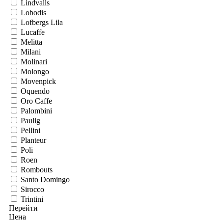
Lindvalls
Lobodis
Lofbergs Lila
Lucaffe
Melitta
Milani
Molinari
Molongo
Movenpick
Oquendo
Oro Caffe
Palombini
Paulig
Pellini
Planteur
Poli
Roen
Rombouts
Santo Domingo
Sirocco
Trintini
Перейти
Цена