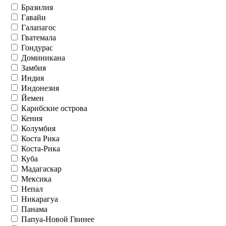
Бразилия
Гавайи
Галапагос
Гватемала
Гондурас
Доминикана
Замбия
Индия
Индонезия
Йемен
Карибские острова
Кения
Колумбия
Коста Рика
Коста-Рика
Куба
Мадагаскар
Мексика
Непал
Никарагуа
Панама
Папуа-Новой Гвинее