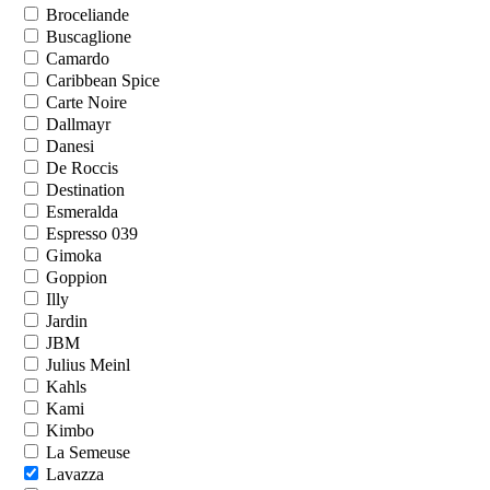
Broceliande
Buscaglione
Camardo
Caribbean Spice
Carte Noire
Dallmayr
Danesi
De Roccis
Destination
Esmeralda
Espresso 039
Gimoka
Goppion
Illy
Jardin
JBM
Julius Meinl
Kahls
Kami
Kimbo
La Semeuse
Lavazza