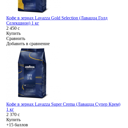
Кофе в зернах Lavazza Gold Selection (Лавацца Голд
Селекшион) 1 кг
2 450
c
Купить
Сравнить
Добавить в сравнение
Кофе в зернах Lavazza Super Crema (Лавацца Супер Крем)
1 кг
2 370
c
Купить
+15 баллов