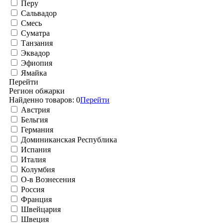
Перу
Сальвадор
Смесь
Суматра
Танзания
Эквадор
Эфиопия
Ямайка
Перейти
Регион обжарки
Найденно товаров:
0
Перейти
Австрия
Бельгия
Германия
Доминиканская Республика
Испания
Италия
Колумбия
О-в Вознесения
Россия
Франция
Швейцария
Швеция