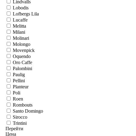
Lindvalls
Lobodis
Lofbergs Lila
Lucaffe
Melitta
Milani
Molinari
Molongo
Movenpick
Oquendo
Oro Caffe
Palombini
Paulig
Pellini
Planteur
Poli
Roen
Rombouts
Santo Domingo
Sirocco
Trintini
Перейти
Цена