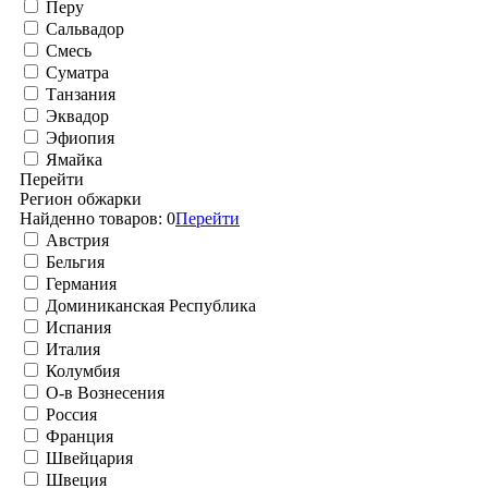
Перу
Сальвадор
Смесь
Суматра
Танзания
Эквадор
Эфиопия
Ямайка
Перейти
Регион обжарки
Найденно товаров:
0
Перейти
Австрия
Бельгия
Германия
Доминиканская Республика
Испания
Италия
Колумбия
О-в Вознесения
Россия
Франция
Швейцария
Швеция