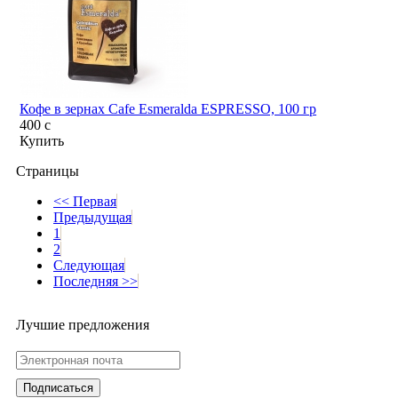
Кофе в зернах Cafe Esmeralda ESPRESSO, 100 гр
400
c
Купить
Страницы
<< Первая
Предыдущая
1
2
Следующая
Последняя >>
Лучшие предложения