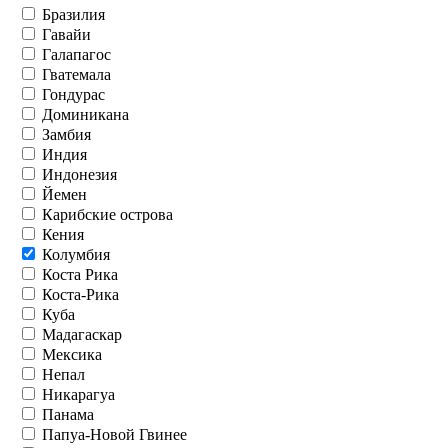
Бразилия
Гавайи
Галапагос
Гватемала
Гондурас
Доминикана
Замбия
Индия
Индонезия
Йемен
Карибские острова
Кения
Колумбия
Коста Рика
Коста-Рика
Куба
Мадагаскар
Мексика
Непал
Никарагуа
Панама
Папуа-Новой Гвинее