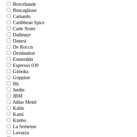
Broceliande
Buscaglione
Camardo
Caribbean Spice
Carte Noire
Dallmayr
Danesi
De Roccis
Destination
Esmeralda
Espresso 039
Gimoka
Goppion
Illy
Jardin
JBM
Julius Meinl
Kahls
Kami
Kimbo
La Semeuse
Lavazza