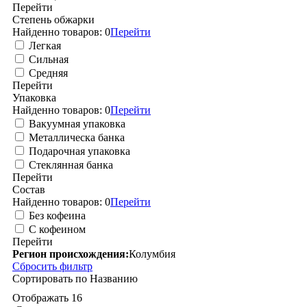
Перейти
Степень обжарки
Найденно товаров:
0
Перейти
Легкая
Сильная
Средняя
Перейти
Упаковка
Найденно товаров:
0
Перейти
Вакуумная упаковка
Металлическа банка
Подарочная упаковка
Стеклянная банка
Перейти
Состав
Найденно товаров:
0
Перейти
Без кофеина
С кофеином
Перейти
Регион происхождения:
Колумбия
Сбросить фильтр
Сортировать по
Названию
Отображать
16