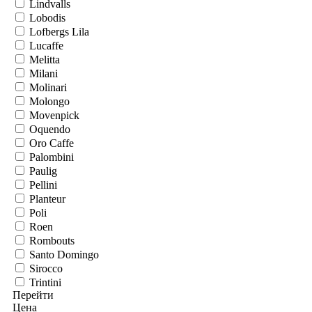
Lindvalls
Lobodis
Lofbergs Lila
Lucaffe
Melitta
Milani
Molinari
Molongo
Movenpick
Oquendo
Oro Caffe
Palombini
Paulig
Pellini
Planteur
Poli
Roen
Rombouts
Santo Domingo
Sirocco
Trintini
Перейти
Цена