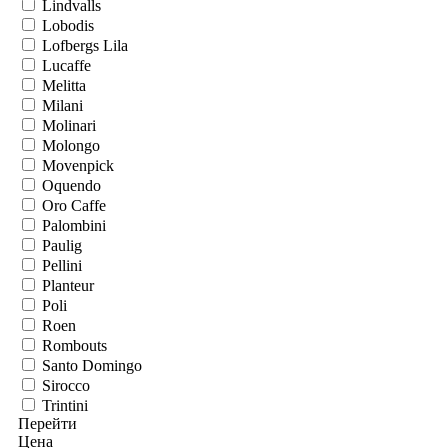
Lindvalls
Lobodis
Lofbergs Lila
Lucaffe
Melitta
Milani
Molinari
Molongo
Movenpick
Oquendo
Oro Caffe
Palombini
Paulig
Pellini
Planteur
Poli
Roen
Rombouts
Santo Domingo
Sirocco
Trintini
Перейти
Цена