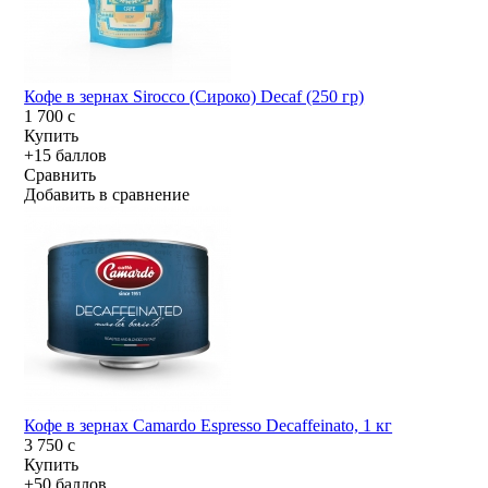
Кофе в зернах Sirocco (Сироко) Decaf (250 гр)
1 700
c
Купить
+15 баллов
Сравнить
Добавить в сравнение
Кофе в зернах Camardo Espresso Decaffeinato, 1 кг
3 750
c
Купить
+50 баллов