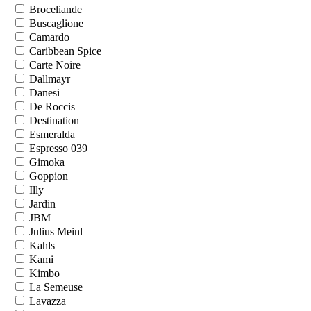
Broceliande
Buscaglione
Camardo
Caribbean Spice
Carte Noire
Dallmayr
Danesi
De Roccis
Destination
Esmeralda
Espresso 039
Gimoka
Goppion
Illy
Jardin
JBM
Julius Meinl
Kahls
Kami
Kimbo
La Semeuse
Lavazza