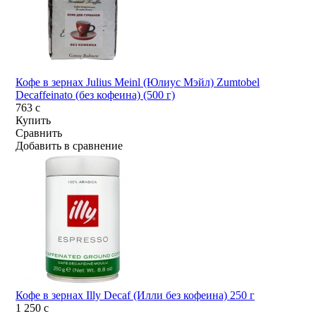
Кофе в зернах Julius Meinl (Юлиус Мэйл) Zumtobel
Decaffeinato (без кофеина) (500 г)
763
c
Купить
Сравнить
Добавить в сравнение
Кофе в зернах Illy Decaf (Илли без кофеина) 250 г
1 250
c