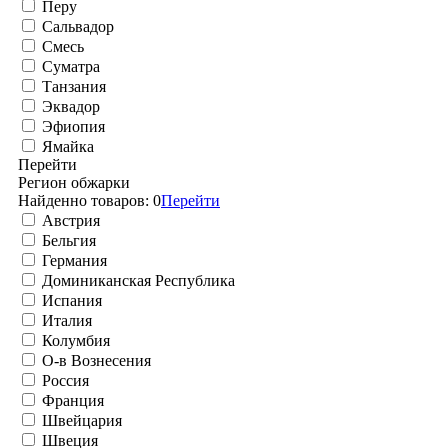
Перу
Сальвадор
Смесь
Суматра
Танзания
Эквадор
Эфиопия
Ямайка
Перейти
Регион обжарки
Найденно товаров:
0
Перейти
Австрия
Бельгия
Германия
Доминиканская Республика
Испания
Италия
Колумбия
О-в Вознесения
Россия
Франция
Швейцария
Швеция