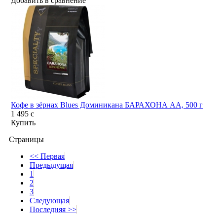
Добавить в сравнение
Кофе в зёрнах Blues Доминикана БАРАХОНА АА, 500 г
1 495
c
Купить
Страницы
<< Первая
Предыдущая
1
2
3
Следующая
Последняя >>