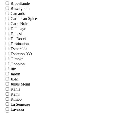
Broceliande
Buscaglione
Camardo
Caribbean Spice
Carte Noire
Dallmayr
Danesi
De Roccis
Destination
Esmeralda
Espresso 039
Gimoka
Goppion
Illy
Jardin
JBM
Julius Meinl
Kahls
Kami
Kimbo
La Semeuse
Lavazza