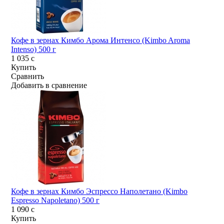
Кофе в зернах Кимбо Арома Интенсо (Kimbo Aroma
Intenso) 500 г
1 035
c
Купить
Сравнить
Добавить в сравнение
Кофе в зернах Кимбо Эспрессо Наполетано (Kimbo
Espresso Napoletano) 500 г
1 090
c
Купить