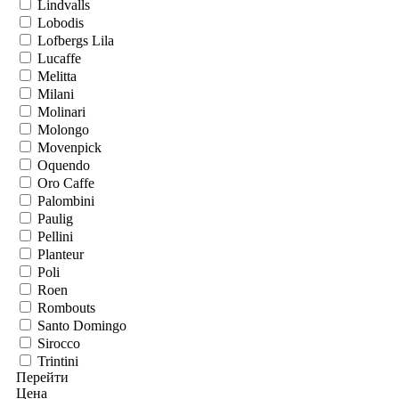
Lindvalls
Lobodis
Lofbergs Lila
Lucaffe
Melitta
Milani
Molinari
Molongo
Movenpick
Oquendo
Oro Caffe
Palombini
Paulig
Pellini
Planteur
Poli
Roen
Rombouts
Santo Domingo
Sirocco
Trintini
Перейти
Цена