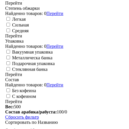
Перейти
Степень обжарки
Найденно товаров:
0
Перейти
Легкая
Сильная
Средняя
Перейти
Упаковка
Найденно товаров:
0
Перейти
Вакуумная упаковка
Металлическа банка
Подарочная упаковка
Стеклянная банка
Перейти
Состав
Найденно товаров:
0
Перейти
Без кофеина
С кофеином
Перейти
Вес:
500
Состав арабика/рабуста:
100/0
Сбросить фильтр
Сортировать по
Названию