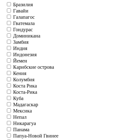
Бразилия
Гавайи
Галапагос
Гватемала
Гондурас
Доминикана
Замбия
Индия
Индонезия
Йемен
Карибские острова
Кения
Колумбия
Коста Рика
Коста-Рика
Куба
Мадагаскар
Мексика
Непал
Никарагуа
Панама
Папуа-Новой Гвинее