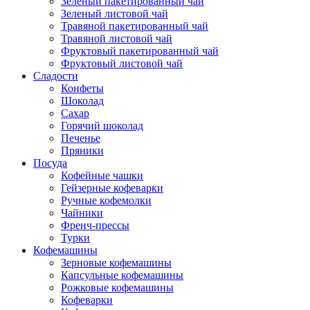
Зеленый пакетированный чай
Зеленый листовой чай
Травяной пакетированный чай
Травяной листовой чай
Фруктовый пакетированный чай
Фруктовый листовой чай
Сладости
Конфеты
Шоколад
Сахар
Горячий шоколад
Печенье
Пряники
Посуда
Кофейные чашки
Гейзерные кофеварки
Ручные кофемолки
Чайники
Френч-прессы
Турки
Кофемашины
Зерновые кофемашины
Капсульные кофемашины
Рожковые кофемашины
Кофеварки