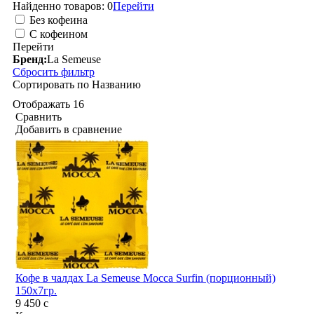
Найденно товаров:
0
Перейти
Без кофеина
С кофеином
Перейти
Бренд:
La Semeuse
Сбросить фильтр
Сортировать по
Названию
Отображать
16
Сравнить
Добавить в сравнение
Кофе в чалдах La Semeuse Mocca Surfin (порционный)
150х7гр.
9 450
c