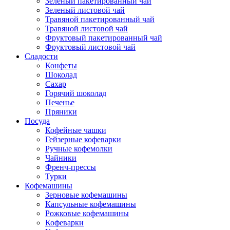
Зеленый пакетированный чай
Зеленый листовой чай
Травяной пакетированный чай
Травяной листовой чай
Фруктовый пакетированный чай
Фруктовый листовой чай
Сладости
Конфеты
Шоколад
Сахар
Горячий шоколад
Печенье
Пряники
Посуда
Кофейные чашки
Гейзерные кофеварки
Ручные кофемолки
Чайники
Френч-прессы
Турки
Кофемашины
Зерновые кофемашины
Капсульные кофемашины
Рожковые кофемашины
Кофеварки