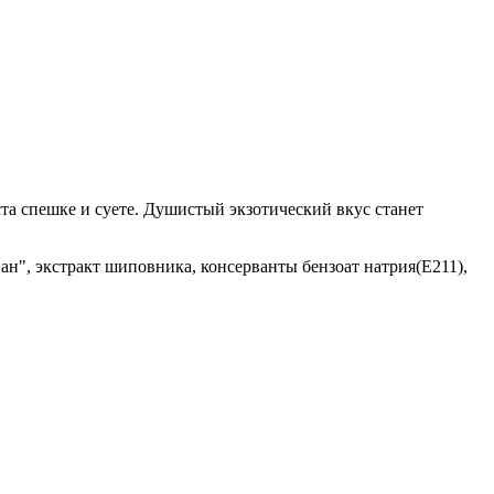
та спешке и суете. Душистый экзотический вкус станет
нан", экстракт шиповника, консерванты бензоат натрия(Е211),