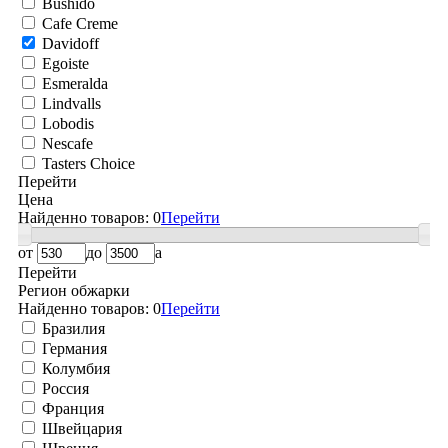
Bushido
Cafe Creme
Davidoff
Egoiste
Esmeralda
Lindvalls
Lobodis
Nescafe
Tasters Choice
Перейти
Цена
Найденно товаров:
0
Перейти
от
до
a
Перейти
Регион обжарки
Найденно товаров:
0
Перейти
Бразилия
Германия
Колумбия
Россия
Франция
Швейцария