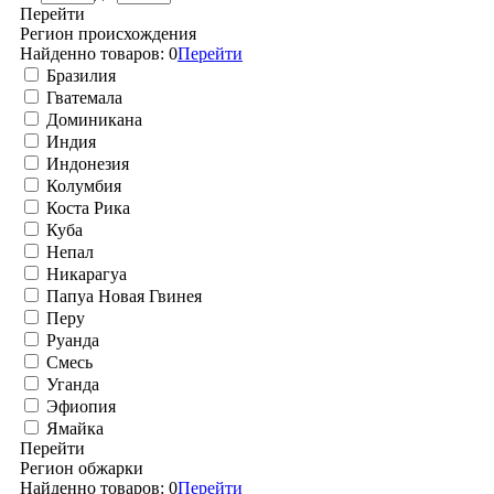
Перейти
Регион происхождения
Найденно товаров:
0
Перейти
Бразилия
Гватемала
Доминикана
Индия
Индонезия
Колумбия
Коста Рика
Куба
Непал
Никарагуа
Папуа Новая Гвинея
Перу
Руанда
Смесь
Уганда
Эфиопия
Ямайка
Перейти
Регион обжарки
Найденно товаров:
0
Перейти