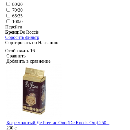
80/20
70/30
65/35
100/0
Перейти
Бренд:
De Roccis
Сбросить фильтр
Сортировать по
Названию
Отображать
16
Сравнить
Добавить в сравнение
Кофе молотый Де Роччис Оро (De Roccis Oro) 250 г
230
c