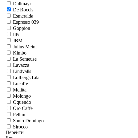
Dallmayr
De Roccis
Esmeralda
Espresso 039
Goppion
Illy
JBM
Julius Meinl
Kimbo
La Semeuse
Lavazza
Lindvalls
Lofbergs Lila
Lucaffe
Melitta
Molongo
Oquendo
Oro Caffe
Pellini
Santo Domingo
Sirocco
Перейти
Вес