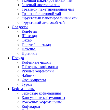
Зеленый пакетированный чай
Зеленый листовой чай
Травяной пакетированный чай
Травяной листовой чай
Фруктовый пакетированный чай
Фруктовый листовой чай
Сладости
Конфеты
Шоколад
Сахар
Горячий шоколад
Печенье
Пряники
Посуда
Кофейные чашки
Гейзерные кофеварки
Ручные кофемолки
Чайники
Френч-прессы
Турки
Кофемашины
Зерновые кофемашины
Капсульные кофемашины
Рожковые кофемашины
Кофеварки