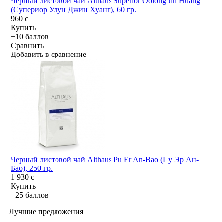
Черный листовой чай Althaus Superior Oolong Jin Huang
(Супериор Улун Джин Хуанг), 60 гр.
960
c
Купить
+10 баллов
Сравнить
Добавить в сравнение
Черный листовой чай Althaus Pu Er An-Bao (Пу Эр Ан-
Бао), 250 гр.
1 930
c
Купить
+25 баллов
Лучшие предложения