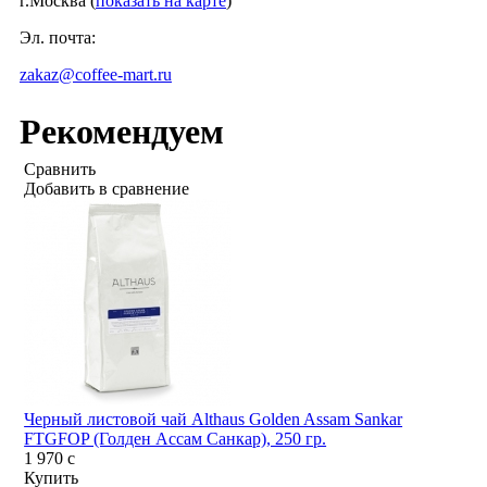
г.Москва (
показать на карте
)
Эл. почта:
zakaz@coffee-mart.ru
Рекомендуем
Сравнить
Добавить в сравнение
Черный листовой чай Althaus Golden Assam Sankar
FTGFOP (Голден Ассам Санкар), 250 гр.
1 970
c
Купить