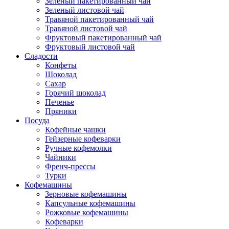
Зеленый пакетированный чай
Зеленый листовой чай
Травяной пакетированный чай
Травяной листовой чай
Фруктовый пакетированный чай
Фруктовый листовой чай
Сладости
Конфеты
Шоколад
Сахар
Горячий шоколад
Печенье
Пряники
Посуда
Кофейные чашки
Гейзерные кофеварки
Ручные кофемолки
Чайники
Френч-прессы
Турки
Кофемашины
Зерновые кофемашины
Капсульные кофемашины
Рожковые кофемашины
Кофеварки