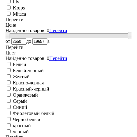
Illy
Krups
Mitaca
Перейти
Цена
Найденно товаров:
0
Перейти
от
до
a
Перейти
Цвет
Найденно товаров:
0
Перейти
Белый
Белый-черный
Желтый
Красно-черная
Красный-черный
Оранжевый
Серый
Синий
Фиолетовый-белый
Черно-белый
красный
черный