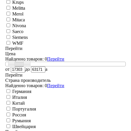
Krups
Melitta
Merol
Mitaca
Nivona
Saeco
Siemens
WMF
Перейти
Цена
Найденно товаров:
0
Перейти
от
до
a
Перейти
Страна производитель
Найденно товаров:
0
Перейти
Германия
Италия
Китай
Португалия
Россия
Румыния
Швейцария