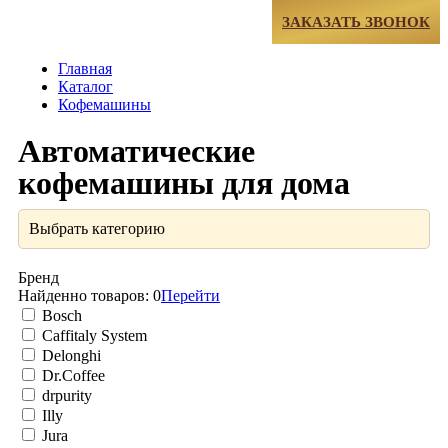
МЕНЮ
ЗАКАЗАТЬ ЗВОНОК
Главная
Каталог
Кофемашины
Автоматические
кофемашины для дома
Выбрать категорию
Бренд
Найденно товаров:
0
Перейти
Bosch
Caffitaly System
Delonghi
Dr.Coffee
drpurity
Illy
Jura