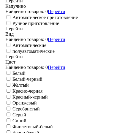
Перейти
Капучино
Найденно товаров:
0
Перейти
Автоматическое приготовление
Ручное приготовление
Перейти
Вид
Найденно товаров:
0
Перейти
Автоматические
полуавтоматические
Перейти
Цвет
Найденно товаров:
0
Перейти
Белый
Белый-черный
Желтый
Красно-черная
Красный-черный
Оранжевый
Серебристый
Серый
Синий
Фиолетовый-белый
Черно-белый