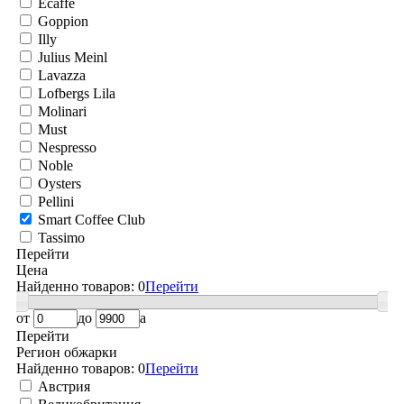
Ecaffe
Goppion
Illy
Julius Meinl
Lavazza
Lofbergs Lila
Molinari
Must
Nespresso
Noble
Oysters
Pellini
Smart Coffee Club
Tassimo
Перейти
Цена
Найденно товаров:
0
Перейти
от
до
a
Перейти
Регион обжарки
Найденно товаров:
0
Перейти
Австрия