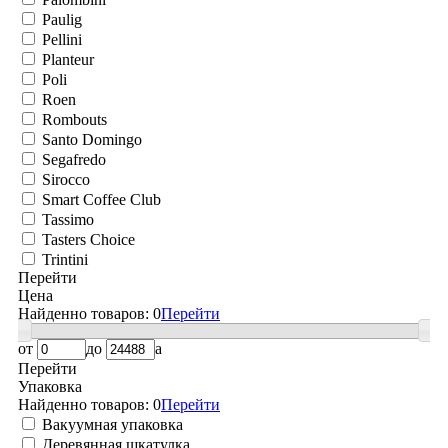
Paulig
Pellini
Planteur
Poli
Roen
Rombouts
Santo Domingo
Segafredo
Sirocco
Smart Coffee Club
Tassimo
Tasters Choice
Trintini
Перейти
Цена
Найденно товаров:
0
Перейти
от
до
a
Перейти
Упаковка
Найденно товаров:
0
Перейти
Вакуумная упаковка
Деревянная шкатулка