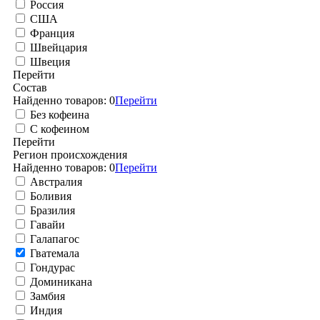
Россия
США
Франция
Швейцария
Швеция
Перейти
Состав
Найденно товаров:
0
Перейти
Без кофеина
С кофеином
Перейти
Регион происхождения
Найденно товаров:
0
Перейти
Австралия
Боливия
Бразилия
Гавайи
Галапагос
Гватемала
Гондурас
Доминикана
Замбия
Индия