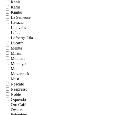
Kahls
Kami
Kimbo
La Semeuse
Lavazza
Lindvalls
Lobodis
Lofbergs Lila
Lucaffe
Melitta
Milani
Molinari
Molongo
Monin
Movenpick
Must
Nescafe
Nespresso
Noble
Oquendo
Oro Caffe
Oysters
Palombini