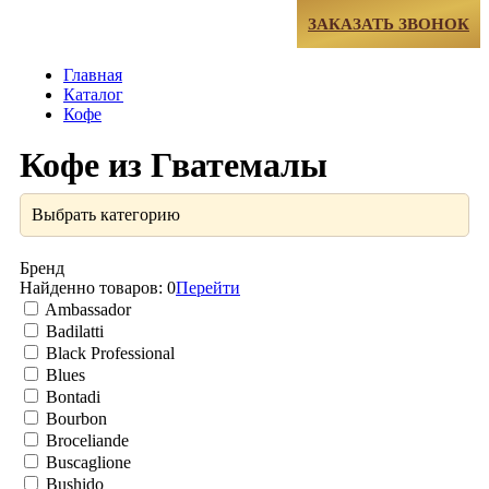
МЕНЮ
ЗАКАЗАТЬ ЗВОНОК
Главная
Каталог
Кофе
Кофе из Гватемалы
Выбрать категорию
Бренд
Найденно товаров:
0
Перейти
Ambassador
Badilatti
Black Professional
Blues
Bontadi
Bourbon
Broceliande
Buscaglione
Bushido