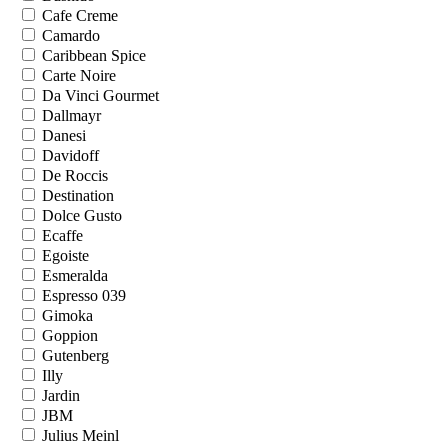
Cafe Creme
Camardo
Caribbean Spice
Carte Noire
Da Vinci Gourmet
Dallmayr
Danesi
Davidoff
De Roccis
Destination
Dolce Gusto
Ecaffe
Egoiste
Esmeralda
Espresso 039
Gimoka
Goppion
Gutenberg
Illy
Jardin
JBM
Julius Meinl