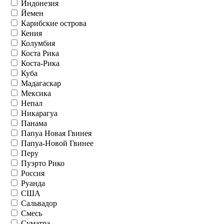
Индонезия
Йемен
Карибские острова
Кения
Колумбия
Коста Рика
Коста-Рика
Куба
Мадагаскар
Мексика
Непал
Никарагуа
Панама
Папуа Новая Гвинея
Папуа-Новой Гвинее
Перу
Пуэрто Рико
Россия
Руанда
США
Сальвадор
Смесь
Суматра