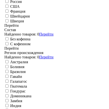
Россия
США
Франция
Швейцария
Швеция
Перейти
Состав
Найденно товаров:
0
Перейти
Без кофеина
С кофеином
Перейти
Регион происхождения
Найденно товаров:
0
Перейти
Австралия
Боливия
Бразилия
Гавайи
Галапагос
Гватемала
Гондурас
Доминикана
Замбия
Индия