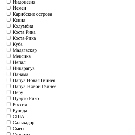
Индонезия
Йемен
Карибские острова
Кения
Колумбия
Коста Рика
Коста-Рика
Куба
Мадагаскар
Мексика
Непал
Никарагуа
Панама
Папуа Новая Гвинея
Папуа-Новой Гвинее
Перу
Пуэрто Рико
Россия
Руанда
США
Сальвадор
Смесь
Суматра