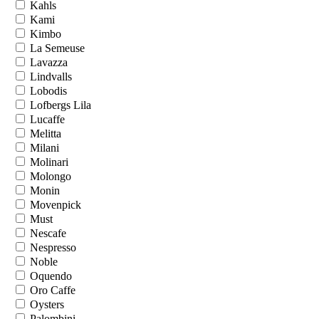
Kahls
Kami
Kimbo
La Semeuse
Lavazza
Lindvalls
Lobodis
Lofbergs Lila
Lucaffe
Melitta
Milani
Molinari
Molongo
Monin
Movenpick
Must
Nescafe
Nespresso
Noble
Oquendo
Oro Caffe
Oysters
Palombini