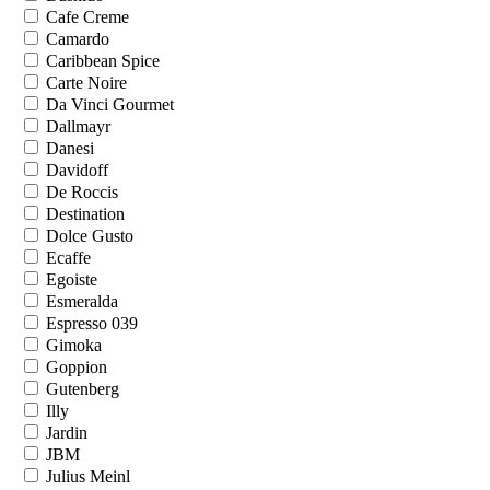
Cafe Creme
Camardo
Caribbean Spice
Carte Noire
Da Vinci Gourmet
Dallmayr
Danesi
Davidoff
De Roccis
Destination
Dolce Gusto
Ecaffe
Egoiste
Esmeralda
Espresso 039
Gimoka
Goppion
Gutenberg
Illy
Jardin
JBM
Julius Meinl