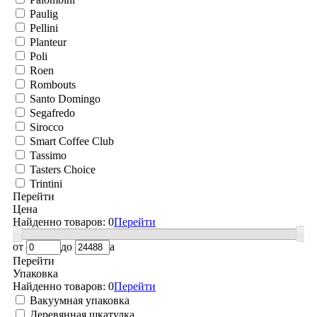
Paulig
Pellini
Planteur
Poli
Roen
Rombouts
Santo Domingo
Segafredo
Sirocco
Smart Coffee Club
Tassimo
Tasters Choice
Trintini
Перейти
Цена
Найденно товаров:
0
Перейти
от
до
a
Перейти
Упаковка
Найденно товаров:
0
Перейти
Вакуумная упаковка
Деревянная шкатулка